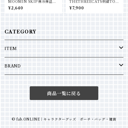
MOOMIN SKIP保冷保温ラ
THETHREECATS刺繍TOT
ンチバッグ
E
¥2,640
¥7,900
CATEGORY
ITEM
ポーチ
BRAND
バッグ
Fedele
商品一覧に戻る
エコバッグ
Miffy
ミラー
Moomin
© fab.ONLINE｜キャラクターグッズ ポーチ・バッグ・雑貨