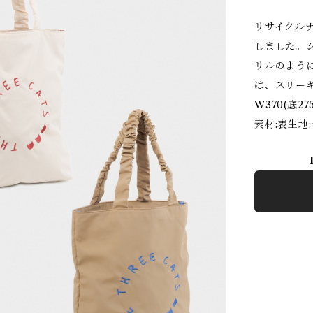
リサイクル
しました。
リルのよう
は、スリーキ
W370(底2
素材:表生地