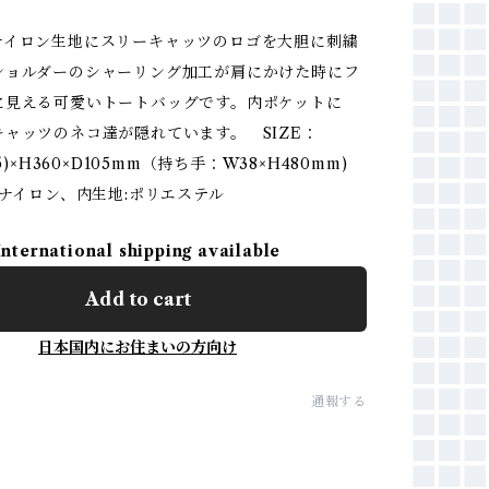
ナイロン生地にスリーキャッツのロゴを大胆に刺繍
ショルダーのシャーリング加工が肩にかけた時にフ
に見える可愛いトートバッグです。内ポケットに
ャッツのネコ達が隠れています。 SIZE：
75)×H360×D105mm（持ち手：W38×H480mm)
:ナイロン、内生地:ポリエステル
International shipping available
Add to cart
日本国内にお住まいの方向け
通報する