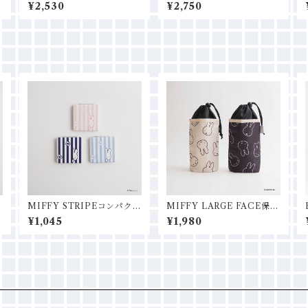
NENSショッピングバッグ
ランチトートバッグ
¥2,530
¥2,750
M
I
MIFFY STRIPEコンパクト
MIFFY LARGE FACE保冷
ミラー
保温ボトルバッグ
¥1,045
¥1,980