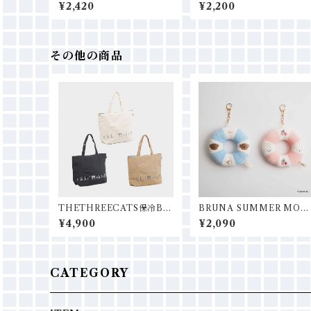
CROWN ショッピングバッ
A4トートバッグ
¥2,420
¥2,200
グ
その他の商品
THETHREECATS保冷BA
BRUNA SUMMER MOT
G
F MINI 浮き輪型チャーム
¥4,900
¥2,090
CATEGORY