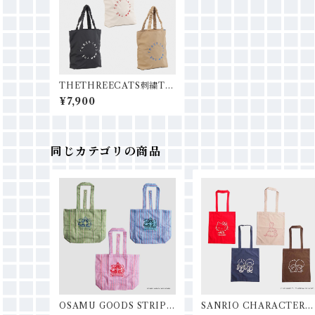
THETHREECATS刺繍TO
TE
¥7,900
同じカテゴリの商品
OSAMU GOODS STRIPE
SANRIO CHARACTERS