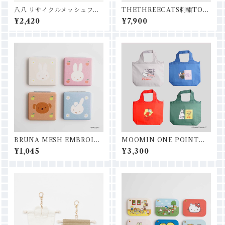
八八 リサイクルメッシュフラ
THETHREECATS刺繍TOT
ットポーチ
E
¥2,420
¥7,900
BRUNA MESH EMBROID
MOOMIN ONE POINT保
ERYコンパクトミラー
冷保温ショッピングバッグM
¥1,045
¥3,300