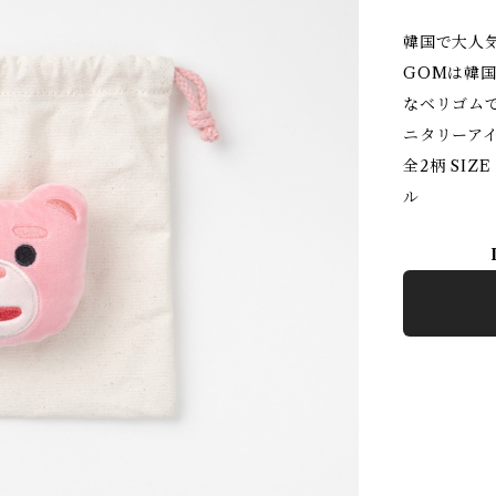
韓国で大人
GOMは韓
なベリゴム
ニタリーア
全2柄 SIZ
ル