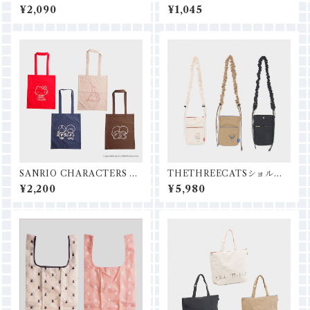
MINI 浮き輪型チャーム
ミラー
¥2,090
¥1,045
SANRIO CHARACTERS A4
THETHREECATSショルダ
トートバッグ
ーポーチ
¥2,200
¥5,980